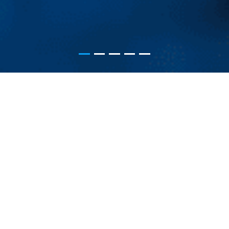
六大业务板块
质量是产品的灵魂，严守产品选材的每一项标准
生产的每一道工艺
液晶拼接屏
LED显示屏
COB LED显示屏
DLP大屏幕
会议平板
图像控制系统