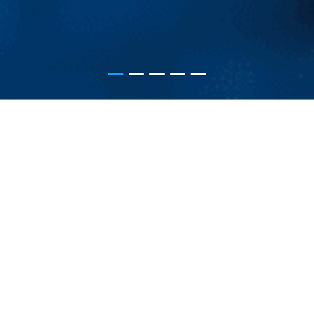
六大业务板块
质量是产品的灵魂，严守产品选材的每一项标准
生产的每一道工艺
液晶拼接屏
LED显示屏
COB LED显示屏
DLP大屏幕
会议平板
图像控制系统